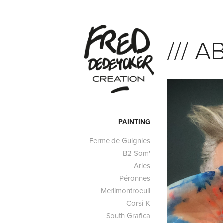
/// 
PAINTING
Ferme de Guignies
B2 Som'
Arles
Péronnes
Merlimontroeuil
Corsi-K
South Grafica