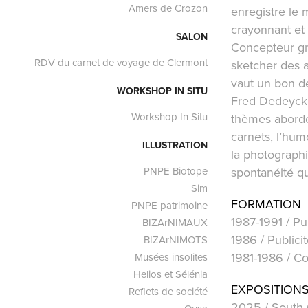
Amers de Crozon
enregistre le 
crayonnant et 
SALON
Concepteur gra
RDV du carnet de voyage de Clermont
sketcher des a
vaut un bon de
WORKSHOP IN SITU
Fred Dedeycker
Workshop In Situ
thèmes abordés
carnets, l’hum
ILLUSTRATION
la photograph
spontanéité que
PNPE Biotope
Sim
FORMATION
PNPE patrimoine
1987-1991 / Pu
BIZArNIMAUX
1986 / Publici
BIZArNIMOTS
1981-1986 / Co
Musées insolites
Helios et Sélénia
EXPOSITION
Reflets de société
2025 / South G