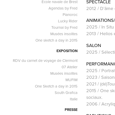
SPECTACLE
Ecole navale de Brest
2012 / D’âme e
Agendas by Fred
Pianoroc
ANIMATIONS/
Lucky Rider
2025 / In Situ 
Tournai by Fred
2013 / Helios 
Musées insolites
One sketch a day in 2015
SALON
EXPOSITION
2025 / Sélecti
RDV du carnet de voyage de Clermont
PERFORMAN
07 Atelier
2025 / Portrai
Musées insolites
2023 / Saisonn
MUFIM
2021 / (dé)Tou
One Sketch a day in 2015
2015 / One ske
South Grafica
sociaux.
Italie
2006 / Acryliq
PRESSE