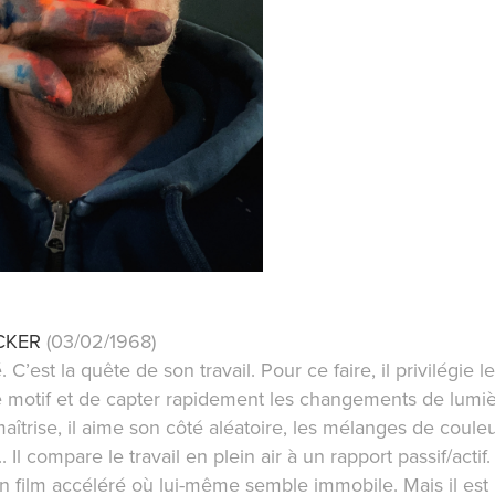
CKER
(03/02/1968)
 C’est la quête de son travail. Pour ce faire, il privilégie 
 le motif et de capter rapidement les changements de lumiè
aîtrise, il aime son côté aléatoire, les mélanges de couleur
. Il compare le travail en plein air à un rapport passif/actif
n film accéléré où lui-même semble immobile. Mais il est bi