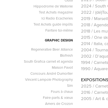
Ousa
2024 / South Gr
Hippodrome de Wallonie
2022 / (dé)Tou
Test Achats magazine
2019 / Marseill
Ici Radio Ecacheries
2018 / Agendas
Test Achats guide impôts
Fanfare toi-même
2018 / Les musé
2015 / One sket
GRAPHIC DESIGN
2014 / Italia, 
2004 / Tournai
Regenerative Beer Alliance
Biofresh
2002 / D’aqua 
South Grafica carnet et agenda
1994 / Carnets
Maison Favot
1990 / Aquarel
Concours André Dumortier
EXPOSITIONS
Vincent Lampole Photography
2025 / Carnet 
Sim
Fours à chaux
2016 / Carnets
Faire-parts & vœux
2005 / Art & c
Amers de Crozon