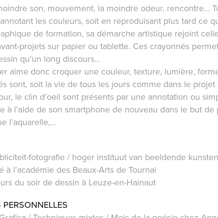
moindre son, mouvement, la moindre odeur, rencontre... To
annotant les couleurs, soit en reproduisant plus tard ce qu’
phique de formation, sa démarche artistique rejoint celle 
vant-projets sur papier ou tablette. Ces crayonnés permett
ssin qu’un long discours...
 aime donc croquer une couleur, texture, lumière, forme q
 sont, soit la vie de tous les jours comme dans le projet
our, le clin d’oeil sont présents par une annotation ou sim
ie à l’aide de son smartphone de nouveau dans le but de
 l’aquarelle,...
bliciteit-fotografie / hoger instituut van beeldende kunst
té à l’académie des Beaux-Arts de Tournai
urs du soir de dessin à Leuze-en-Hainaut
S PERSONNELLES
rafica / Techniques mixtes / Mois de la poésie chez Anne