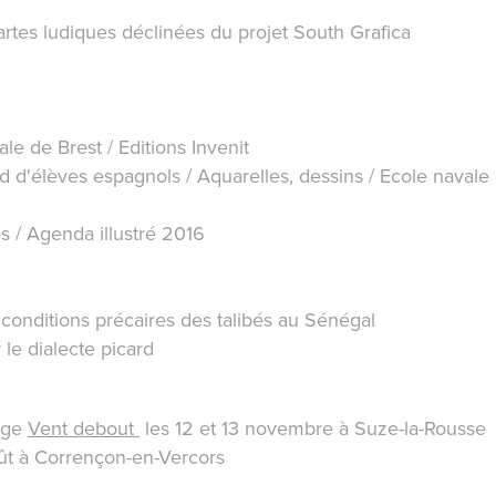
Cartes ludiques déclinées du projet South Grafica
le de Brest / Editions Invenit
d d'élèves espagnols
/ Aquarelles, dessins / Ecole navale
os / Agenda illustré 2016
es conditions précaires des talibés au Sénégal
r le dialecte picard
yage
Vent debout
les 12 et 13 novembre à Suze-la-Rousse
août à Corrençon-en-Vercors