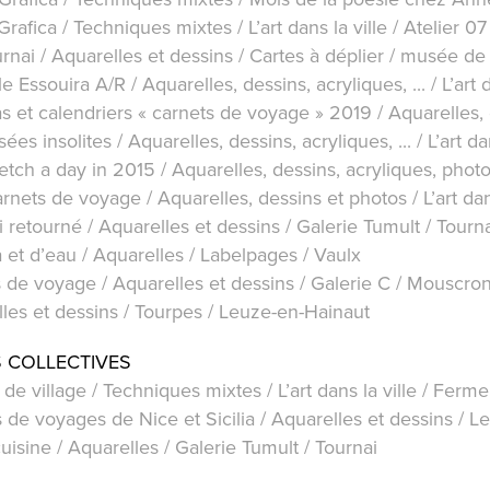
afica / Techniques mixtes / L’art dans la ville / Atelier 07
rnai / Aquarelles et dessins / Cartes à déplier / musée de 
e Essouira A/R / Aquarelles, dessins, acryliques, ... / L’ar
 et calendriers « carnets de voyage » 2019 / Aquarelles, d
es insolites / Aquarelles, dessins, acryliques, ... / L’art da
ch a day in 2015 / Aquarelles, dessins, acryliques, photos, 
carnets de voyage / Aquarelles, dessins et photos / L’art da
 retourné / Aquarelles et dessins / Galerie Tumult / Tourn
et d’eau / Aquarelles / Labelpages / Vaulx
 de voyage / Aquarelles et dessins / Galerie C / Mouscro
les et dessins / Tourpes / Leuze-en-Hainaut
 COLLECTIVES
de village / Techniques mixtes / L’art dans la ville / Ferme
 de voyages de Nice et Sicilia / Aquarelles et dessins / 
uisine / Aquarelles / Galerie Tumult / Tournai