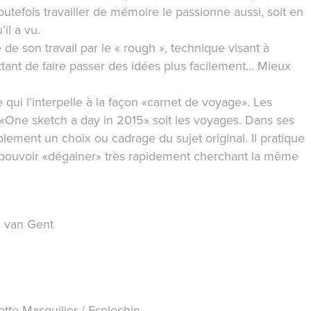
utefois travailler de mémoire le passionne aussi, soit en
il a vu.
de son travail par le « rough », technique visant à
ant de faire passer des idées plus facilement... Mieux
ui l’interpelle à la façon «carnet de voyage». Les
 «One sketch a day in 2015» soit les voyages. Dans ses
plement un choix ou cadrage du sujet original. Il pratique
 pouvoir «dégainer» très rapidement cherchant la même
en van Gent
tte Masquilier / Esplechin