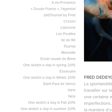
X-en-Provence
« Douze France », l'agenda!
(dé)Tournai by Fred
Crozon
Lisbonne
Les Pouilles
Ile de Ré
Tournai
Marseille
Ecole navale de Brest
One sketch a day in spring 2015
Essaouira
FRED DEDEY
One sketch a day in Winter 2015
La spontanéité.
Saint-Paul de Vence
travailler sur
Istrie
une certaine m
Nice
One sketch a day in Fall 2015
imperfections..
One sketch a day in summer 2015
la manière d’u