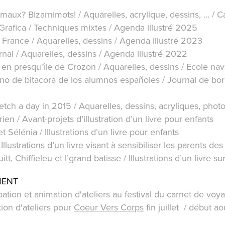
maux? Bizarnimots! / Aquarelles, acrylique, dessins, ... / 
Grafica / Techniques mixtes / Agenda illustré 2025
France / Aquarelles, dessins / Agenda illustré 2023
rnai
/ Aquarelles, dessins / Agenda illustré 2022
en presqu'île de Crozon
/ Aquarelles, dessins / Ecole nava
o de bitacora de los alumnos españoles / Journal de bor
etch a day in 2015
/ Aquarelles, dessins, acryliques, phot
rien
/ Avant-projets d’illustration d’un livre pour enfants
et Sélénia
/ Illustrations d’un livre pour enfants
 Illustrations d’un livre visant à sensibiliser les parents d
itt, Chiffieleu et l’grand batisse / Illustrations d’un livre su
MENT
pation et animation d'ateliers au festival du carnet de vo
ion d'ateliers pour
Coeur Vers Corps
fin juillet / début 