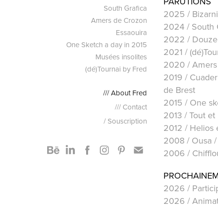
PARUTIONS
South Grafica
2025 / Bizarni
Amers de Crozon
2024 / South 
Essaouira
2022 / Douze 
One Sketch a day in 2015
2021 /
(dé)Tou
Musées insolites
2020 /
Amers 
(dé)Tournai by Fred
2019 /
Cuadern
de Brest
/// About Fred
2015 /
One sk
/// Contact
2013 /
Tout et 
/ Souscription
2012 /
Helios 
2008 /
Ousa
/
2006 / Chifflou
PROCHAINE
2026 / Partici
2026 / Animat