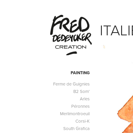
ITALI
PAINTING
Ferme de Guignies
B2 Som'
Arles
Péronnes
Merlimontroeuil
Corsi-K
South Grafica